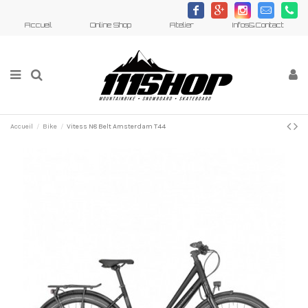
c
h
d
m
j
Accueil
Online Shop
Atelier
Infos&Contact
Accueil
Bike
Vitess N8 Belt Amsterdam T44