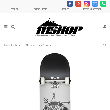
c
h
d
m
j
Accueil
Online Shop
Atelier
Infos&Contact
Accueil
Skate
G1 excess white/brown